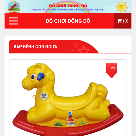
ĐỒ CHƠI ĐÔNG ĐÔ
(0)
BẬP BÊNH CON NGỰA
-16
%