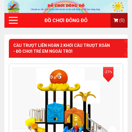
ĐỒ CHƠI ĐÔNG ĐÔ
(0)
CẦU TRƯỢT LIÊN HOÀN 2 KHỐI CẦU TRƯỢT XOẮN
- ĐỒ CHƠI TRẺ EM NGOÀI TRỜI
-21
%