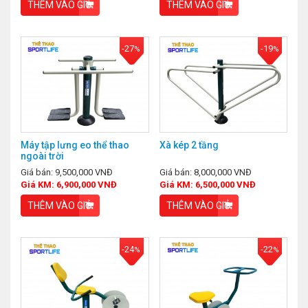
THÊM VÀO GIỎ
THÊM VÀO GIỎ
-27
-19
%
%
Máy tập lưng eo thể thao
Xà kép 2 tầng
ngoài trời
Giá bán: 9,500,000 VNĐ
Giá bán: 8,000,000 VNĐ
Giá KM: 6,900,000 VNĐ
Giá KM: 6,500,000 VNĐ
THÊM VÀO GIỎ
THÊM VÀO GIỎ
-24
-22
%
%