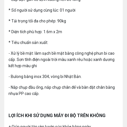
* Số người sử dụng cùng lúc: 01 người
* Tải trọng tối đa cho phép: 90kg
* Diện tích phù hợp: 1.6m x 2m
* Tiêu chuẩn sản xuất:
- Xử lý bề mặt: làm sạch bề mặt bằng công nghệ phun bi cao
cấp. Sơn tĩnh điện ngoài trời màu xanh rêu hoặc xanh dương
kết hợp màu ghi
- Bulong bằng inox 304; vòng bi Nhật Bản.
- Nắp chụp đầu ống, nắp chụp chân đế và bàn đặt chân bằng
nhựa PP cao cấp.
LỢI ÍCH KHI SỬ DỤNG MÁY ĐI BỘ TRÊN KHÔNG
+ Giúp người tập rèn luyện sức khỏe hằng ngày.