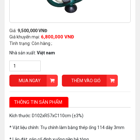
Giá:
9,500,000 VNĐ
6,800,000 VNĐ
Giá khuyến mại:
Tình trạng: Còn hàng ;
Nhà sản xuất:
Việt nam
MUA NGAY
THÊM VÀO GIỎ
THÔNG TIN SẢN PHẨM
Kích thước: D102xR57xC110cm (±3%)
* Vật liệu chính: Trụ chính làm bằng thép ống 114 dày 3mm
* Lắp đặt: gắn cố định xuống nền bê tông