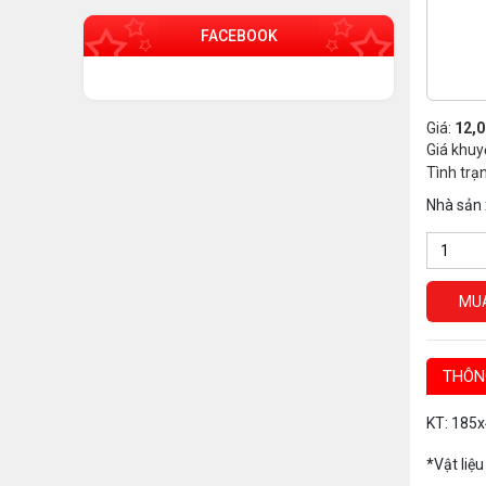
FACEBOOK
Giá:
12,
Giá khuy
Tình trạ
Nhà sản 
MU
THÔN
KT: 185
*Vật liệ