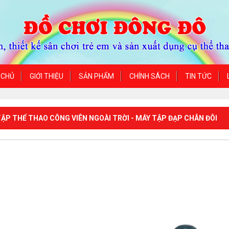
 CHỦ
GIỚI THIỆU
SẢN PHẨM
CHÍNH SÁCH
TIN TỨC
ẬP THỂ THAO CÔNG VIÊN NGOÀI TRỜI - MÁY TẬP ĐẠP CHÂN ĐÔI