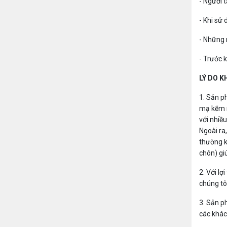
- Người 
- Khi sử
- Những 
- Trước 
LÝ DO K
1. Sản p
mạ kẽm n
với nhiề
Ngoài ra
thường k
chôn) gi
2. Với lợ
chúng tô
3. Sản p
các khác