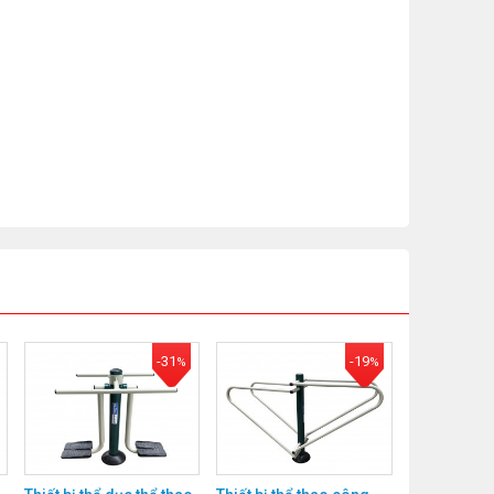
-31
-19
%
%