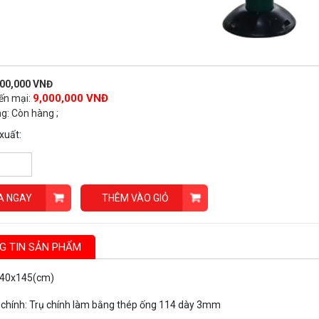
000,000 VNĐ
9,000,000 VNĐ
ến mại:
ng: Còn hàng ;
xuất:
A NGAY
THÊM VÀO GIỎ
G TIN SẢN PHẨM
x40x145(cm)
u chính: Trụ chính làm bằng thép ống 114 dày 3mm