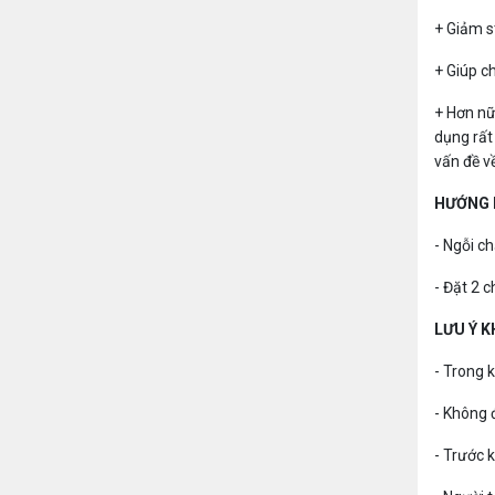
+ Giảm s
+ Giúp c
+ Hơn nữ
dụng rất
vấn đề v
HƯỚNG 
- Ngỗi c
- Đặt 2 
LƯU Ý K
- Trong k
- Không 
- Trước 