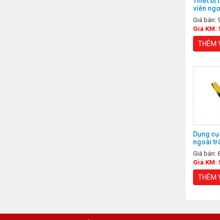
Thiết bị
viên ngo
bộ trên
Giá bán:
Giá KM: 
THÊM 
Dụng cụ 
ngoài tr
lưng
Giá bán:
Giá KM: 
THÊM 