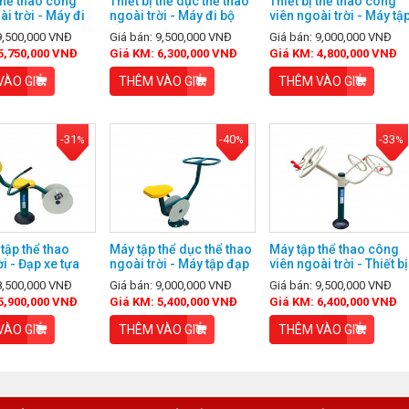
 thể thao công
Thiết bị thể dục thể thao
Thiết bị thể thao công
ài trời - Máy đi
ngoài trời - Máy đi bộ
viên ngoài trời - Máy tậ
 không
lắc tay đơn
xoay eo ngoài trời
 9,500,000 VNĐ
Giá bán: 9,500,000 VNĐ
Giá bán: 9,000,000 VNĐ
5,750,000 VNĐ
Giá KM: 6,300,000 VNĐ
Giá KM: 4,800,000 VNĐ
VÀO GIỎ
THÊM VÀO GIỎ
THÊM VÀO GIỎ
-31
-40
-33
%
%
%
tập thể thao
Máy tập thể dục thể thao
Máy tập thể thao công
ời - Đạp xe tựa
ngoài trời - Máy tập đạp
viên ngoài trời - Thiết bị
xe
tập tay vai đôi
 8,500,000 VNĐ
Giá bán: 9,000,000 VNĐ
Giá bán: 9,500,000 VNĐ
5,900,000 VNĐ
Giá KM: 5,400,000 VNĐ
Giá KM: 6,400,000 VNĐ
VÀO GIỎ
THÊM VÀO GIỎ
THÊM VÀO GIỎ