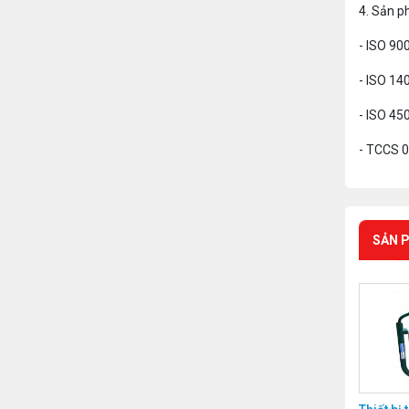
4. Sản p
- ISO 90
- ISO 14
- ISO 45
- TCCS 0
SẢN 