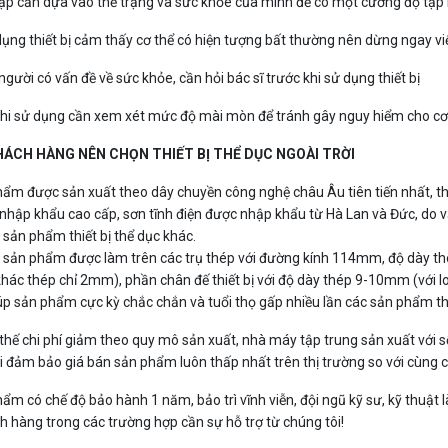
tập cần dựa vào thể trạng và sức khỏe của mình để có một cường độ tập 
 dụng thiết bị cảm thấy cơ thể có hiện tượng bất thường nên dừng ngay v
người có vấn đề về sức khỏe, cần hỏi bác sĩ trước khi sử dụng thiết bị
khi sử dụng cần xem xét mức độ mài mòn để tránh gây nguy hiểm cho cơ
HÁCH HÀNG NÊN CHỌN THIẾT BỊ THỂ DỤC NGOÀI TRỜI
hẩm được sản xuất theo dây chuyền công nghệ châu Âu tiên tiến nhất, t
hập khẩu cao cấp, sơn tĩnh điện được nhập khẩu từ Hà Lan và Đức, do v
u sản phẩm thiết bị thể dục khác.
, sản phẩm được làm trên các trụ thép với đường kính 114mm, độ dày th
hác thép chỉ 2mm), phần chân đế thiết bị với độ dày thép 9-10mm (với loạ
úp sản phẩm cực kỳ chắc chắn và tuổi thọ gấp nhiều lần các sản phẩm thiế
i thế chi phí giảm theo quy mô sản xuất, nhà máy tập trung sản xuất với s
i đảm bảo giá bán sản phẩm luôn thấp nhất trên thị trường so với cùng c
hẩm có chế độ bảo hành 1 năm, bảo trì vĩnh viễn, đội ngũ kỹ sư, kỹ thuật
h hàng trong các trường hợp cần sự hỗ trợ từ chúng tôi!