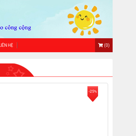
LIÊN HỆ
(0)
-25
%