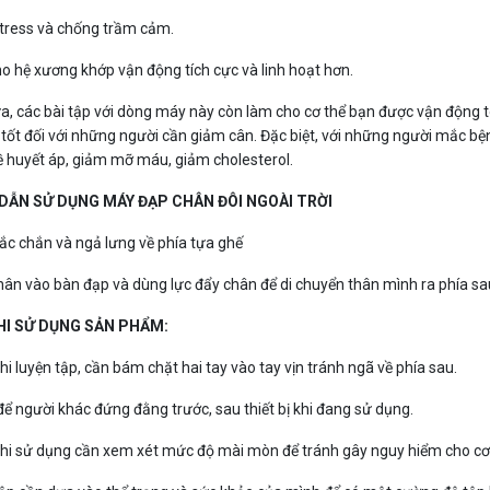
tress và chống trầm cảm.
ho hệ xương khớp vận động tích cực và linh hoạt hơn.
a, các bài tập với dòng máy này còn làm cho cơ thể bạn được vận động 
 tốt đối với những người cần giảm cân. Đặc biệt, với những người mắc b
ề huyết áp, giảm mỡ máu, giảm cholesterol.
DẪN SỬ DỤNG MÁY ĐẠP CHÂN ĐÔI NGOÀI TRỜI
hắc chắn và ngả lưng về phía tựa ghế
chân vào bàn đạp và dùng lực đẩy chân để di chuyển thân mình ra phía sa
HI SỬ DỤNG SẢN PHẨM:
hi luyện tập, cần bám chặt hai tay vào tay vịn tránh ngã về phía sau.
để người khác đứng đằng trước, sau thiết bị khi đang sử dụng.
khi sử dụng cần xem xét mức độ mài mòn để tránh gây nguy hiểm cho cơ