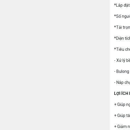
*Lắp đặt
*Số ngườ
*Tải trọn
*Diện tí
*Tiêu ch
- Xử lý 
- Bulong
- Nắp ch
LỢI ÍCH
+ Giúp n
+ Giúp t
+ Giảm n