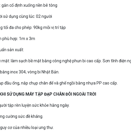
: gắn cố định xuống nền bê tông
i sử dụng cùng lúc: 02 người
g tối đa cho phép: 90kg mỗi vị trí tập
ch phù hợp: 1m x 3m
uẩn sản xuất:
bề mặt: làm sạch bề mặt bằng công nghệ phun bi cao cấp. Sơn tĩnh điện 
 bằng inox 304; vòng bi Nhật Bản.
ụp đầu ống, nắp chụp chân đế và ghế ngồi bằng nhựa PP cao cấp.
 KHI SỬ DỤNG MÁY TẬP ĐẠP CHÂN ĐÔI NGOÀI TRỜI
gười tập rèn luyện sức khỏe hằng ngày.
ăng cường sức đề kháng.
guy cơ của nhiều loại ung thư.