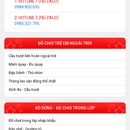
1: HOTLINE 1 (FB/ZALO):
0984.850.695
2: HOTLINE 2 (FB/ZALO):
0985.321.795
ĐỒ CHƠI TRẺ EM NGOÀI TRỜI
Cầu trượt liên hoàn ngoài trời
Mâm quay - Đu quay
Bập bênh - Thú nhún
Thang leo vận động thể chất
Xích đu - Cầu trượt
ĐỒ DÙNG - ĐỒ CHƠI TRONG LỚP
Đồ chơi trong lớp nhập khẩu
Bàn ghế - Giường tủ