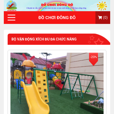
ĐỒ CHƠI ĐÔNG ĐÔ
(0)
BỘ VẬN ĐỘNG XÍCH ĐU ĐA CHỨC NĂNG
-20
%