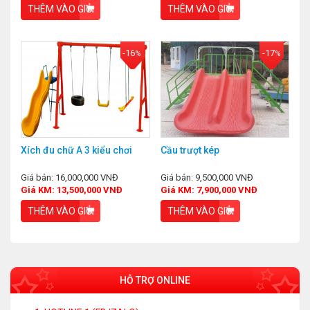
THÊM VÀO GIỎ
THÊM VÀO GIỎ
-16
-17
%
%
Xích đu chữ A 3 kiểu chơi
Cầu trượt kép
Giá bán: 16,000,000 VNĐ
Giá bán: 9,500,000 VNĐ
Giá KM: 13,500,000 VNĐ
Giá KM: 7,900,000 VNĐ
THÊM VÀO GIỎ
THÊM VÀO GIỎ
HỖ TRỢ ONLINE