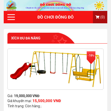
ĐỒ CHƠI ĐÔNG ĐÔ
(0)
XÍCH ĐU ĐA NĂNG
-18
%
Giá:
19,000,000 VNĐ
15,500,000 VNĐ
Giá khuyến mại:
Tình trạng: Còn hàng ;