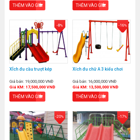
THÊM VÀO GIỎ
THÊM VÀO GIỎ
-8
-16
%
%
XÍch đu cầu trượt kép
Xích đu chữ A 3 kiểu chơi
Giá bán: 19,000,000 VNĐ
Giá bán: 16,000,000 VNĐ
Giá KM: 17,500,000 VNĐ
Giá KM: 13,500,000 VNĐ
THÊM VÀO GIỎ
THÊM VÀO GIỎ
-20
-17
%
%