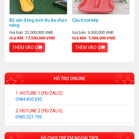
Bộ vận động xích đu đa chức
Cầu trượt kép
năng
Giá bán: 22,000,000 VNĐ
Giá bán: 9,500,000 VNĐ
Giá KM: 17,500,000 VNĐ
Giá KM: 7,900,000 VNĐ
THÊM VÀO GIỎ
THÊM VÀO GIỎ
HỖ TRỢ ONLINE
1: HOTLINE 1 (FB/ZALO):
0984.850.695
2: HOTLINE 2 (FB/ZALO):
0985.321.795
ĐỒ CHƠI TRẺ EM NGOÀI TRỜI